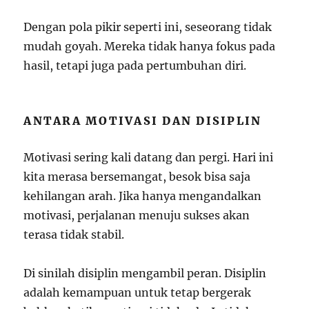
Dengan pola pikir seperti ini, seseorang tidak
mudah goyah. Mereka tidak hanya fokus pada
hasil, tetapi juga pada pertumbuhan diri.
ANTARA MOTIVASI DAN DISIPLIN
Motivasi sering kali datang dan pergi. Hari ini
kita merasa bersemangat, besok bisa saja
kehilangan arah. Jika hanya mengandalkan
motivasi, perjalanan menuju sukses akan
terasa tidak stabil.
Di sinilah disiplin mengambil peran. Disiplin
adalah kemampuan untuk tetap bergerak