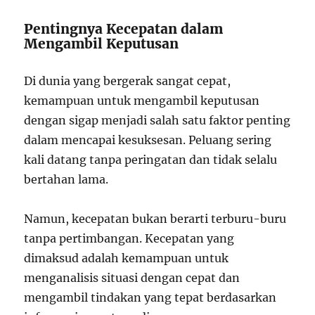
Pentingnya Kecepatan dalam
Mengambil Keputusan
Di dunia yang bergerak sangat cepat,
kemampuan untuk mengambil keputusan
dengan sigap menjadi salah satu faktor penting
dalam mencapai kesuksesan. Peluang sering
kali datang tanpa peringatan dan tidak selalu
bertahan lama.
Namun, kecepatan bukan berarti terburu-buru
tanpa pertimbangan. Kecepatan yang
dimaksud adalah kemampuan untuk
menganalisis situasi dengan cepat dan
mengambil tindakan yang tepat berdasarkan