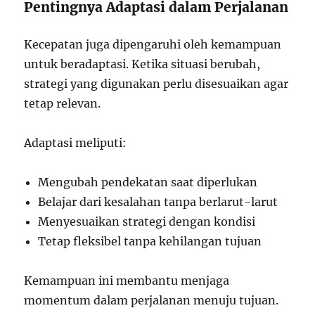
Pentingnya Adaptasi dalam Perjalanan
Kecepatan juga dipengaruhi oleh kemampuan
untuk beradaptasi. Ketika situasi berubah,
strategi yang digunakan perlu disesuaikan agar
tetap relevan.
Adaptasi meliputi:
Mengubah pendekatan saat diperlukan
Belajar dari kesalahan tanpa berlarut-larut
Menyesuaikan strategi dengan kondisi
Tetap fleksibel tanpa kehilangan tujuan
Kemampuan ini membantu menjaga
momentum dalam perjalanan menuju tujuan.