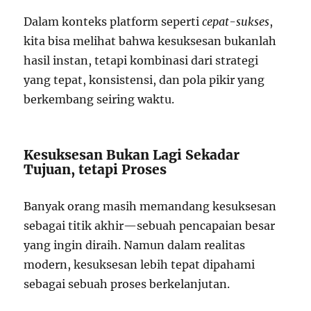
Dalam konteks platform seperti
cepat-sukses
,
kita bisa melihat bahwa kesuksesan bukanlah
hasil instan, tetapi kombinasi dari strategi
yang tepat, konsistensi, dan pola pikir yang
berkembang seiring waktu.
Kesuksesan Bukan Lagi Sekadar
Tujuan, tetapi Proses
Banyak orang masih memandang kesuksesan
sebagai titik akhir—sebuah pencapaian besar
yang ingin diraih. Namun dalam realitas
modern, kesuksesan lebih tepat dipahami
sebagai sebuah proses berkelanjutan.