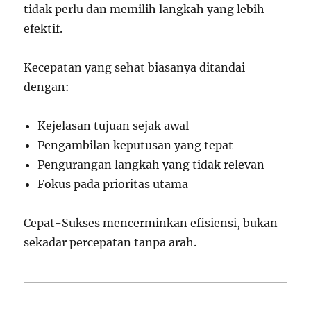
tidak perlu dan memilih langkah yang lebih
efektif.
Kecepatan yang sehat biasanya ditandai
dengan:
Kejelasan tujuan sejak awal
Pengambilan keputusan yang tepat
Pengurangan langkah yang tidak relevan
Fokus pada prioritas utama
Cepat-Sukses mencerminkan efisiensi, bukan
sekadar percepatan tanpa arah.