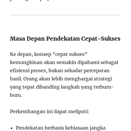
Masa Depan Pendekatan Cepat-Sukses
Ke depan, konsep “cepat sukses”
kemungkinan akan semakin dipahami sebagai
efisiensi proses, bukan sekadar percepatan
hasil. Orang akan lebih menghargai strategi
yang tepat dibanding langkah yang terburu-
buru.
Perkembangan ini dapat meliputi:
Pendekatan berbasis kebiasaan jangka