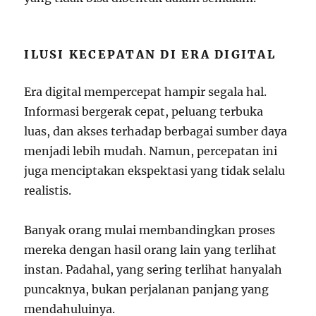
ILUSI KECEPATAN DI ERA DIGITAL
Era digital mempercepat hampir segala hal.
Informasi bergerak cepat, peluang terbuka
luas, dan akses terhadap berbagai sumber daya
menjadi lebih mudah. Namun, percepatan ini
juga menciptakan ekspektasi yang tidak selalu
realistis.
Banyak orang mulai membandingkan proses
mereka dengan hasil orang lain yang terlihat
instan. Padahal, yang sering terlihat hanyalah
puncaknya, bukan perjalanan panjang yang
mendahuluinya.