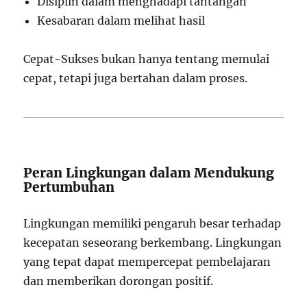
Disiplin dalam menghadapi tantangan
Kesabaran dalam melihat hasil
Cepat-Sukses bukan hanya tentang memulai
cepat, tetapi juga bertahan dalam proses.
Peran Lingkungan dalam Mendukung
Pertumbuhan
Lingkungan memiliki pengaruh besar terhadap
kecepatan seseorang berkembang. Lingkungan
yang tepat dapat mempercepat pembelajaran
dan memberikan dorongan positif.