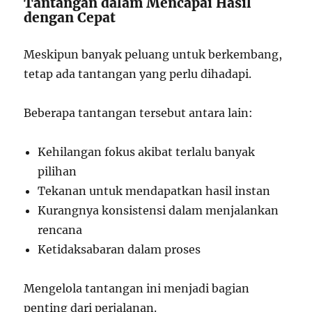
Tantangan dalam Mencapai Hasil
dengan Cepat
Meskipun banyak peluang untuk berkembang,
tetap ada tantangan yang perlu dihadapi.
Beberapa tantangan tersebut antara lain:
Kehilangan fokus akibat terlalu banyak
pilihan
Tekanan untuk mendapatkan hasil instan
Kurangnya konsistensi dalam menjalankan
rencana
Ketidaksabaran dalam proses
Mengelola tantangan ini menjadi bagian
penting dari perjalanan.