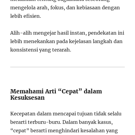
mengelola arah, fokus, dan kebiasaan dengan
lebih efisien.
Alih-alih mengejar hasil instan, pendekatan ini
lebih menekankan pada kejelasan langkah dan
konsistensi yang terarah.
Memahami Arti “Cepat” dalam
Kesuksesan
Kecepatan dalam mencapai tujuan tidak selalu
berarti terburu-buru. Dalam banyak kasus,
“cepat” berarti menghindari kesalahan yang