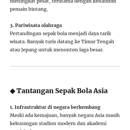
meningkat pesat, terutama dengan kehadiran
pemain bintang.
3. Pariwisata olahraga
Pertandingan sepak bola menjadi daya tarik
wisata. Banyak turis datang ke Timur Tengah
atau Jepang untuk menonton laga besar.
◆ Tantangan Sepak Bola Asia
1. Infrastruktur di negara berkembang
Meski ada kemajuan, banyak negara Asia masih
kekurangan stadion modern dan akademi