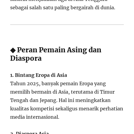
sebagai salah satu paling bergairah di dunia.
◆ Peran Pemain Asing dan
Diaspora
1. Bintang Eropa di Asia
Tahun 2025, banyak pemain Eropa yang
memilih bermain di Asia, terutama di Timur
Tengah dan Jepang. Hal ini meningkatkan
kualitas kompetisi sekaligus menarik perhatian
media internasional.
2. Diaspora Asia