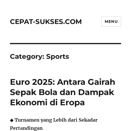
CEPAT-SUKSES.COM
MENU
Category:
Sports
Euro 2025: Antara Gairah
Sepak Bola dan Dampak
Ekonomi di Eropa
◆
Turnamen yang Lebih dari Sekadar
Pertandingan