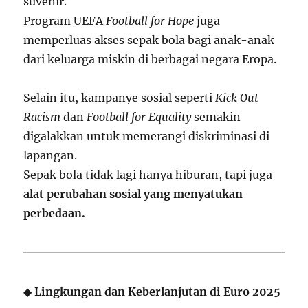
suvenir.
Program UEFA
Football for Hope
juga
memperluas akses sepak bola bagi anak-anak
dari keluarga miskin di berbagai negara Eropa.
Selain itu, kampanye sosial seperti
Kick Out
Racism
dan
Football for Equality
semakin
digalakkan untuk memerangi diskriminasi di
lapangan.
Sepak bola tidak lagi hanya hiburan, tapi juga
alat perubahan sosial yang menyatukan
perbedaan.
◆
Lingkungan dan Keberlanjutan di Euro 2025