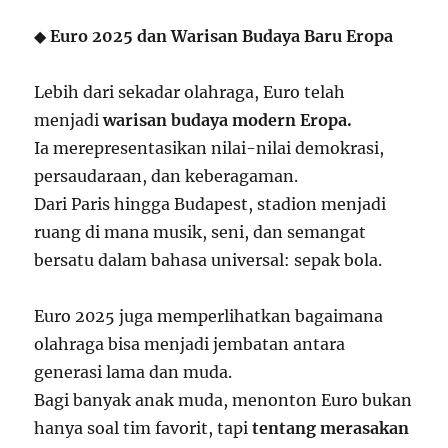
◆
Euro 2025 dan Warisan Budaya Baru Eropa
Lebih dari sekadar olahraga, Euro telah
menjadi
warisan budaya modern Eropa.
Ia merepresentasikan nilai-nilai demokrasi,
persaudaraan, dan keberagaman.
Dari Paris hingga Budapest, stadion menjadi
ruang di mana musik, seni, dan semangat
bersatu dalam bahasa universal: sepak bola.
Euro 2025 juga memperlihatkan bagaimana
olahraga bisa menjadi jembatan antara
generasi lama dan muda.
Bagi banyak anak muda, menonton Euro bukan
hanya soal tim favorit, tapi
tentang merasakan