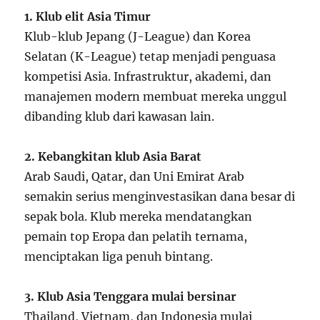
1. Klub elit Asia Timur
Klub-klub Jepang (J-League) dan Korea
Selatan (K-League) tetap menjadi penguasa
kompetisi Asia. Infrastruktur, akademi, dan
manajemen modern membuat mereka unggul
dibanding klub dari kawasan lain.
2. Kebangkitan klub Asia Barat
Arab Saudi, Qatar, dan Uni Emirat Arab
semakin serius menginvestasikan dana besar di
sepak bola. Klub mereka mendatangkan
pemain top Eropa dan pelatih ternama,
menciptakan liga penuh bintang.
3. Klub Asia Tenggara mulai bersinar
Thailand, Vietnam, dan Indonesia mulai