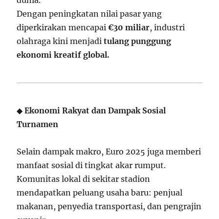
dunia.
Dengan peningkatan nilai pasar yang
diperkirakan mencapai
€30 miliar
, industri
olahraga kini menjadi
tulang punggung
ekonomi kreatif global.
◆
Ekonomi Rakyat dan Dampak Sosial
Turnamen
Selain dampak makro, Euro 2025 juga memberi
manfaat sosial di tingkat akar rumput.
Komunitas lokal di sekitar stadion
mendapatkan peluang usaha baru: penjual
makanan, penyedia transportasi, dan pengrajin