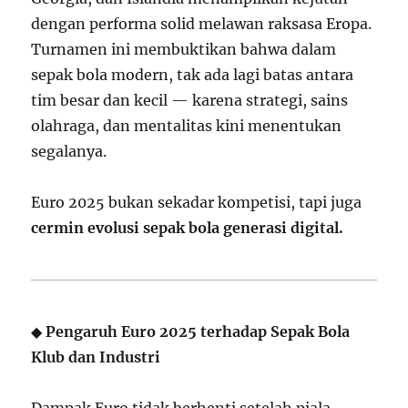
dengan performa solid melawan raksasa Eropa.
Turnamen ini membuktikan bahwa dalam
sepak bola modern, tak ada lagi batas antara
tim besar dan kecil — karena strategi, sains
olahraga, dan mentalitas kini menentukan
segalanya.
Euro 2025 bukan sekadar kompetisi, tapi juga
cermin evolusi sepak bola generasi digital.
◆
Pengaruh Euro 2025 terhadap Sepak Bola
Klub dan Industri