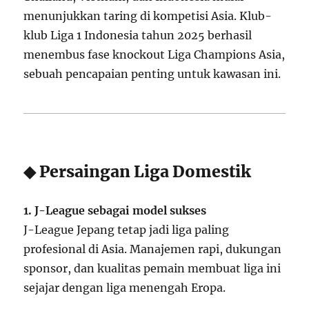
menunjukkan taring di kompetisi Asia. Klub-
klub Liga 1 Indonesia tahun 2025 berhasil
menembus fase knockout Liga Champions Asia,
sebuah pencapaian penting untuk kawasan ini.
◆ Persaingan Liga Domestik
1. J-League sebagai model sukses
J-League Jepang tetap jadi liga paling
profesional di Asia. Manajemen rapi, dukungan
sponsor, dan kualitas pemain membuat liga ini
sejajar dengan liga menengah Eropa.