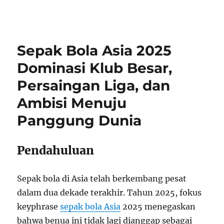
Sepak Bola Asia 2025
Dominasi Klub Besar,
Persaingan Liga, dan
Ambisi Menuju
Panggung Dunia
Pendahuluan
Sepak bola di Asia telah berkembang pesat
dalam dua dekade terakhir. Tahun 2025, fokus
keyphrase
sepak bola Asia
2025 menegaskan
bahwa benua ini tidak lagi dianggap sebagai