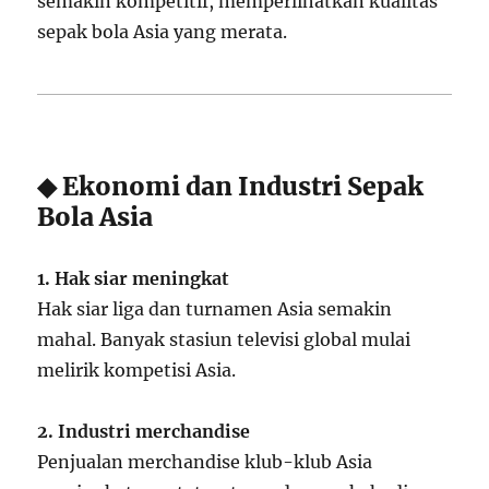
semakin kompetitif, memperlihatkan kualitas
sepak bola Asia yang merata.
◆ Ekonomi dan Industri Sepak
Bola Asia
1. Hak siar meningkat
Hak siar liga dan turnamen Asia semakin
mahal. Banyak stasiun televisi global mulai
melirik kompetisi Asia.
2. Industri merchandise
Penjualan merchandise klub-klub Asia