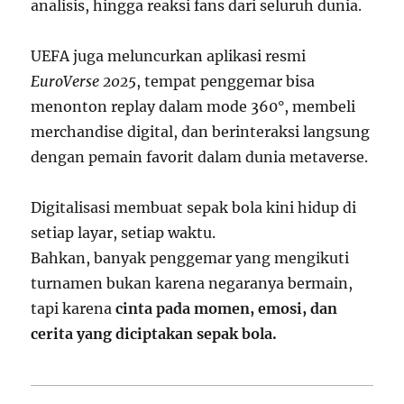
analisis, hingga reaksi fans dari seluruh dunia.
UEFA juga meluncurkan aplikasi resmi
EuroVerse 2025
, tempat penggemar bisa
menonton replay dalam mode 360°, membeli
merchandise digital, dan berinteraksi langsung
dengan pemain favorit dalam dunia metaverse.
Digitalisasi membuat sepak bola kini hidup di
setiap layar, setiap waktu.
Bahkan, banyak penggemar yang mengikuti
turnamen bukan karena negaranya bermain,
tapi karena
cinta pada momen, emosi, dan
cerita yang diciptakan sepak bola.