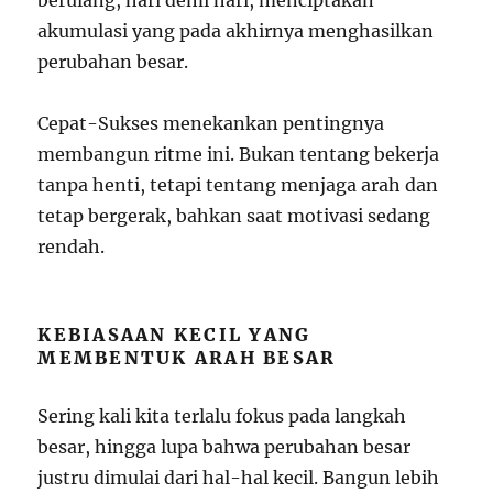
berulang, hari demi hari, menciptakan
akumulasi yang pada akhirnya menghasilkan
perubahan besar.
Cepat-Sukses menekankan pentingnya
membangun ritme ini. Bukan tentang bekerja
tanpa henti, tetapi tentang menjaga arah dan
tetap bergerak, bahkan saat motivasi sedang
rendah.
KEBIASAAN KECIL YANG
MEMBENTUK ARAH BESAR
Sering kali kita terlalu fokus pada langkah
besar, hingga lupa bahwa perubahan besar
justru dimulai dari hal-hal kecil. Bangun lebih