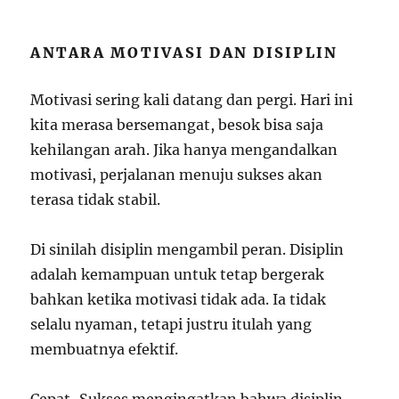
ANTARA MOTIVASI DAN DISIPLIN
Motivasi sering kali datang dan pergi. Hari ini
kita merasa bersemangat, besok bisa saja
kehilangan arah. Jika hanya mengandalkan
motivasi, perjalanan menuju sukses akan
terasa tidak stabil.
Di sinilah disiplin mengambil peran. Disiplin
adalah kemampuan untuk tetap bergerak
bahkan ketika motivasi tidak ada. Ia tidak
selalu nyaman, tetapi justru itulah yang
membuatnya efektif.