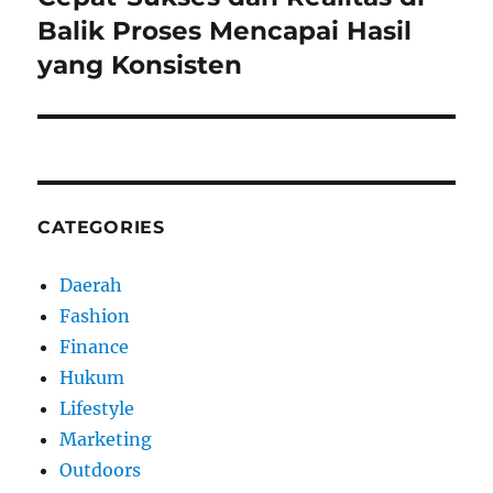
post:
Balik Proses Mencapai Hasil
yang Konsisten
CATEGORIES
Daerah
Fashion
Finance
Hukum
Lifestyle
Marketing
Outdoors