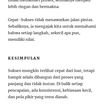
mulai menikmati proses, semuanya menjadi
lebih ringan dan bermakna.
Cepat-Sukses tidak menawarkan jalan pintas.
Sebaliknya, ia mengajak kita untuk memahami
bahwa setiap langkah, sekecil apa pun,
memiliki nilai.
KESIMPULAN
Sukses mungkin terlihat cepat dari luar, tetapi
hampir selalu dibangun dari proses yang
panjang dan tidak instan. Di balik setiap
pencapaian, ada konsistensi, kebiasaan kecil,
dan pola pikir yang terus diasah.