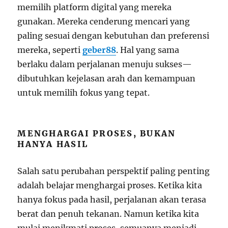
memilih platform digital yang mereka
gunakan. Mereka cenderung mencari yang
paling sesuai dengan kebutuhan dan preferensi
mereka, seperti
geber88
. Hal yang sama
berlaku dalam perjalanan menuju sukses—
dibutuhkan kejelasan arah dan kemampuan
untuk memilih fokus yang tepat.
MENGHARGAI PROSES, BUKAN
HANYA HASIL
Salah satu perubahan perspektif paling penting
adalah belajar menghargai proses. Ketika kita
hanya fokus pada hasil, perjalanan akan terasa
berat dan penuh tekanan. Namun ketika kita