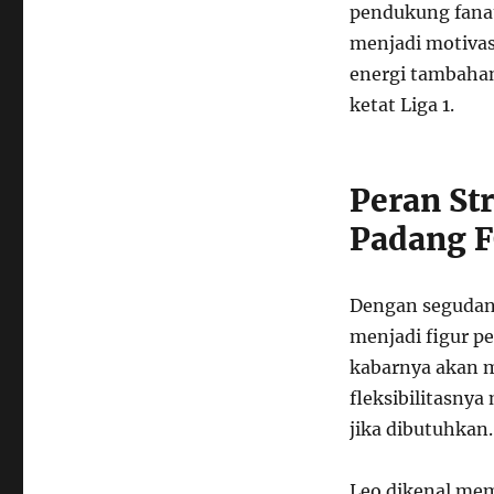
pendukung fanat
menjadi motivas
energi tambaha
ketat Liga 1.
Peran St
Padang 
Dengan segudang
menjadi figur pe
kabarnya akan 
fleksibilitasny
jika dibutuhkan.
Leo dikenal mem