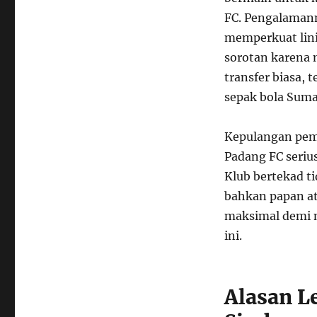
FC. Pengalamann
memperkuat lini
sorotan karena
transfer biasa, 
sepak bola Suma
Kepulangan pema
Padang FC seriu
Klub bertekad ti
bahkan papan at
maksimal demi m
ini.
Alasan L