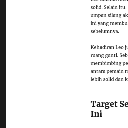
solid. Selain it
umpan silang a
ini yang membua
sebelumnya.
Kehadiran Leo j
ruang ganti. S
membimbing pem
antara pemain 
lebih solid dan
Target S
Ini