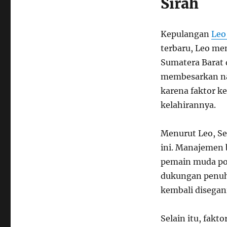
Sirah
Kepulangan
Leo
terbaru, Leo me
Sumatera Barat 
membesarkan nam
karena faktor k
kelahirannya.
Menurut Leo, S
ini. Manajemen
pemain muda pot
dukungan penuh 
kembali disegani 
Selain itu, fakt