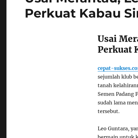
Perkuat Kabau Sir
Usai Mer
Perkuat K
cepat-sukses.c
sejumlah klub b
tanah kelahiran
Semen Padang FC
sudah lama mena
tersebut.
Leo Guntara, ya
bermain untuk k