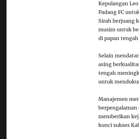
Kepulangan Leo 
Padang FC untuk 
Sirah berjuang 
musim untuk be
di papan tengah
Selain mendatan
asing berkualit
tengah meningkat
untuk mendukun
Manajemen men
berpengalaman se
memberikan keju
kunci sukses Kab