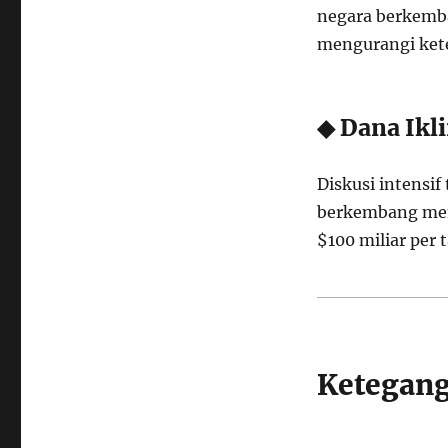
negara berkemba
mengurangi kete
◆ Dana Ikl
Diskusi intensi
berkembang men
$100 miliar per
Ketegang