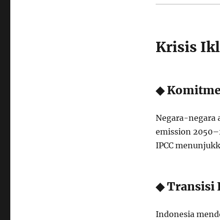
Krisis I
◆ Komitme
Negara-negara 
emission 2050–2
IPCC menunjukkan
◆ Transisi
Indonesia mendo