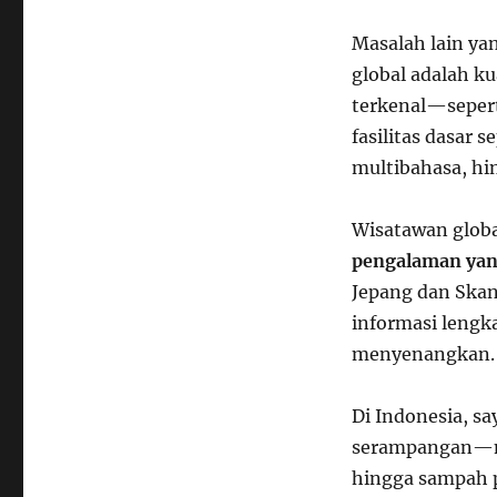
Masalah lain y
global adalah ku
terkenal—seper
fasilitas dasar s
multibahasa, hin
Wisatawan globa
pengalaman yan
Jepang dan Skand
informasi lengka
menyenangkan.
Di Indonesia, sa
serampangan—min
hingga sampah p