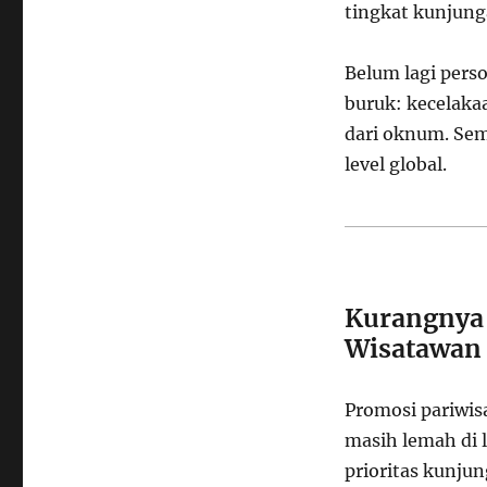
tingkat kunjung
Belum lagi pers
buruk: kecelakaa
dari oknum. Semu
level global.
Kurangnya 
Wisatawan
Promosi pariwis
masih lemah di 
prioritas kunju