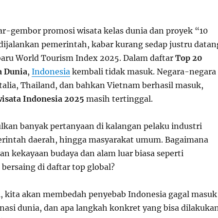
r-gembor promosi wisata kelas dunia dan proyek “10
 dijalankan pemerintah, kabar kurang sedap justru datan
rbaru World Tourism Index 2025. Dalam daftar
Top 20
a Dunia
,
Indonesia
kembali tidak masuk. Negara-negara
Italia, Thailand, dan bahkan Vietnam berhasil masuk,
wisata Indonesia 2025
masih tertinggal.
lkan banyak pertanyaan di kalangan pelaku industri
erintah daerah, hingga masyarakat umum. Bagaimana
gan kekayaan budaya dan alam luar biasa seperti
 bersaing di daftar top global?
ni, kita akan membedah penyebab Indonesia gagal masuk
tinasi dunia, dan apa langkah konkret yang bisa dilakuka