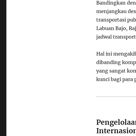
Bandingkan deng
menjangkau dest
transportasi pub
Labuan Bajo, Ra
jadwal transport
Hal ini mengak
dibanding kompe
yang sangat kom
kunci bagi para 
Pengelolaa
Internasio