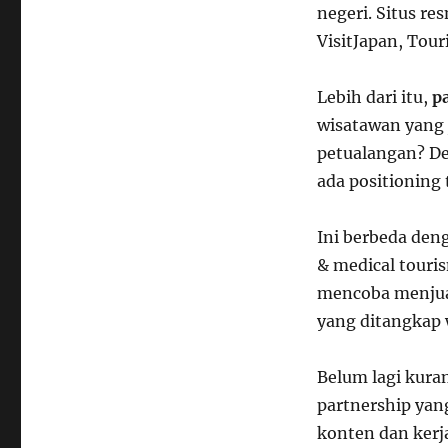
negeri. Situs re
VisitJapan, Tour
Lebih dari itu,
p
wisatawan yang j
petualangan? De
ada positioning 
Ini berbeda den
& medical touris
mencoba menjual
yang ditangkap 
Belum lagi kuran
partnership yan
konten dan kerja