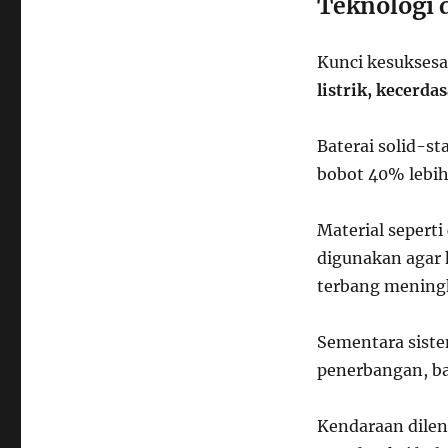
Teknologi 
Kunci kesuksesan
listrik, kecerda
Baterai solid-s
bobot 40% lebih
Material seperti
digunakan agar 
terbang meningk
Sementara sist
penerbangan, ba
Kendaraan dilen