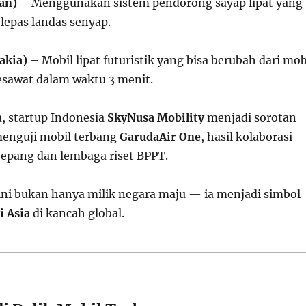
man)
– Menggunakan sistem pendorong sayap lipat yang
epas landas senyap.
akia)
– Mobil lipat futuristik yang bisa berubah dari mob
esawat dalam waktu 3 menit.
a, startup Indonesia
SkyNusa Mobility
menjadi sorotan
menguji mobil terbang
GarudaAir One
, hasil kolaborasi
Jepang dan lembaga riset BPPT.
ini bukan hanya milik negara maju — ia menjadi simbol
i Asia
di kancah global.