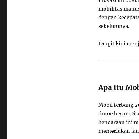
Inovasi ini buka
mobilitas manu
dengan kecepata
sebelumnya.
Langit kini men
Apa Itu Mob
Mobil terbang 20
drone besar. Di
kendaraan ini m
memerlukan land