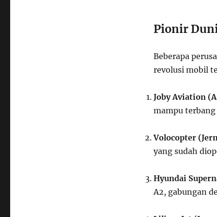
Pionir Dun
Beberapa perusa
revolusi mobil t
Joby Aviation (A
mampu terbang s
Volocopter (Jer
yang sudah diope
Hyundai Superna
A2, gabungan des