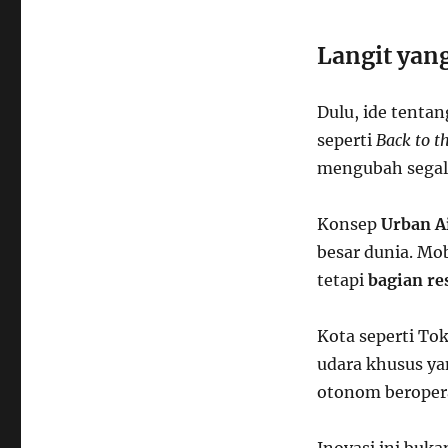
Langit yang
Dulu, ide tenta
seperti
Back to t
mengubah sega
Konsep
Urban A
besar dunia. Mo
tetapi
bagian re
Kota seperti Tok
udara khusus ya
otonom beropera