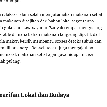
g menumpuk.
ata relaksasi alam selalu mengutamakan makanan sehat
a makanan disajikan dari bahan lokal segar tanpa
h gula, dan kaya sayuran. Banyak tempat mengusung
table di mana bahan makanan langsung dipetik dari
Pola makan bersih membantu proses detoks tubuh dan
ulihan energi. Banyak resort juga mengajarkan
memasak makanan sehat agar gaya hidup ini bisa
lah pulang.
Kearifan Lokal dan Budaya