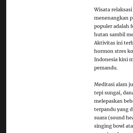
Wisata relaksas
menenangkan pi
populer adalah f
hutan sambil me
Aktivitas ini te
hormon stres ko
Indonesia kini 
pemandu.
Meditasi alam ju
tepi sungai, da
melepaskan beba
terpandu yang d
suara (sound he
singing bowl at