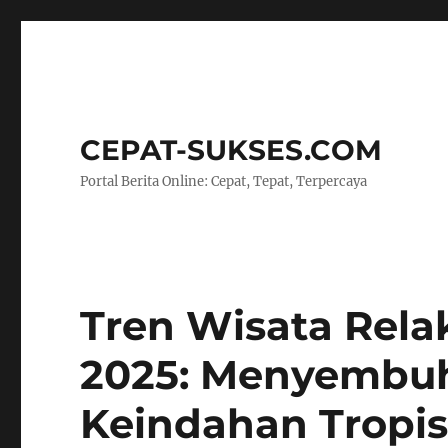
CEPAT-SUKSES.COM
Portal Berita Online: Cepat, Tepat, Terpercaya
Tren Wisata Rela
2025: Menyembuh
Keindahan Tropi