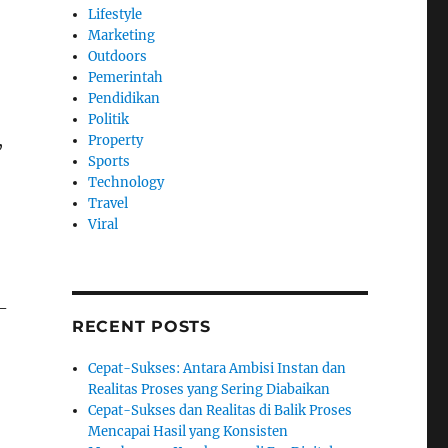
Lifestyle
Marketing
Outdoors
Pemerintah
Pendidikan
Politik
,
Property
Sports
Technology
Travel
Viral
-
RECENT POSTS
Cepat-Sukses: Antara Ambisi Instan dan
Realitas Proses yang Sering Diabaikan
Cepat-Sukses dan Realitas di Balik Proses
Mencapai Hasil yang Konsisten