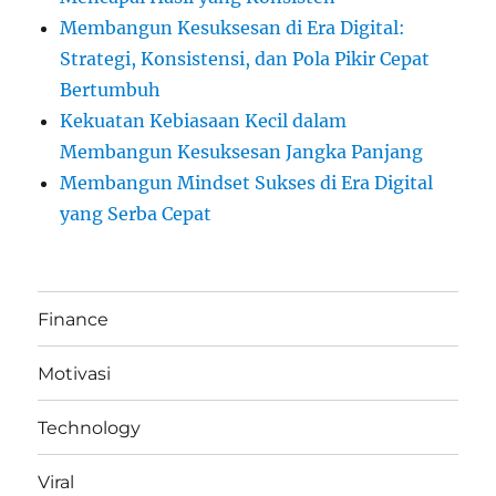
Membangun Kesuksesan di Era Digital:
Strategi, Konsistensi, dan Pola Pikir Cepat
Bertumbuh
Kekuatan Kebiasaan Kecil dalam
Membangun Kesuksesan Jangka Panjang
Membangun Mindset Sukses di Era Digital
yang Serba Cepat
Finance
Motivasi
Technology
Viral