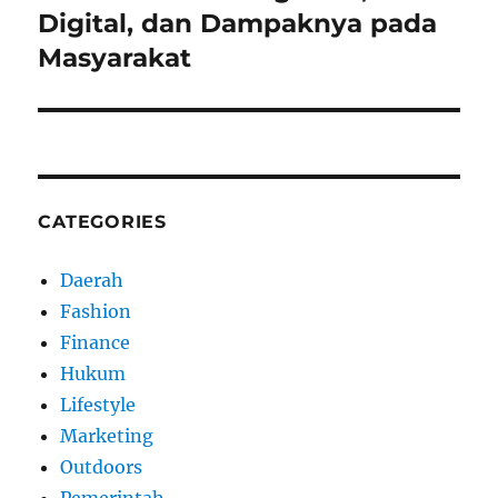
Digital, dan Dampaknya pada
Masyarakat
CATEGORIES
Daerah
Fashion
Finance
Hukum
Lifestyle
Marketing
Outdoors