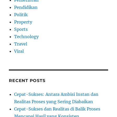
Pemerintah
Pendidikan
Politik
Property
Sports
Technology
Travel
Viral
RECENT POSTS
Cepat-Sukses: Antara Ambisi Instan dan
Realitas Proses yang Sering Diabaikan
Cepat-Sukses dan Realitas di Balik Proses
Mencapai Hasil yang Konsisten