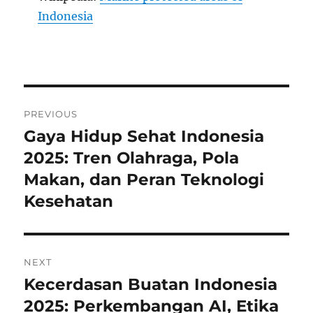
Indonesia
Post
PREVIOUS
navigation
Gaya Hidup Sehat Indonesia
Previous
post:
2025: Tren Olahraga, Pola
Makan, dan Peran Teknologi
Kesehatan
NEXT
Kecerdasan Buatan Indonesia
Next
post:
2025: Perkembangan AI, Etika